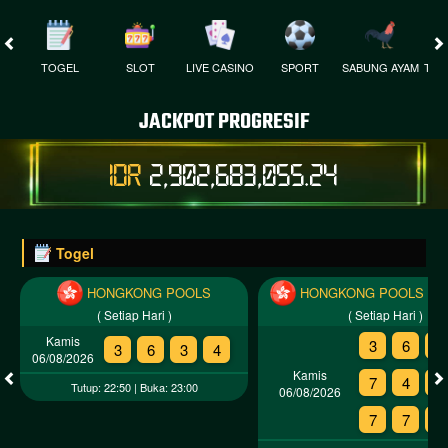
TOGEL
SLOT
LIVE CASINO
SPORT
SABUNG AYAM
TEM
JACKPOT PROGRESIF
IDR
2,902,683,059.97
Togel
HONGKONG POOLS
HONGKONG POOLS 1,2,
( Setiap Hari )
( Setiap Hari )
Kamis
3
6
3
3
6
3
4
06/08/2026
Kamis
7
4
0
Tutup: 22:50 | Buka: 23:00
06/08/2026
7
7
1