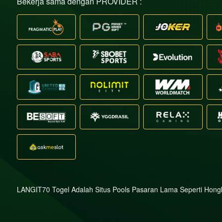
Bekerja sama dengan PROVIDER :
LANGIT70 Togel Adalah Situs Pools Pasaran Lama Seperti Hon