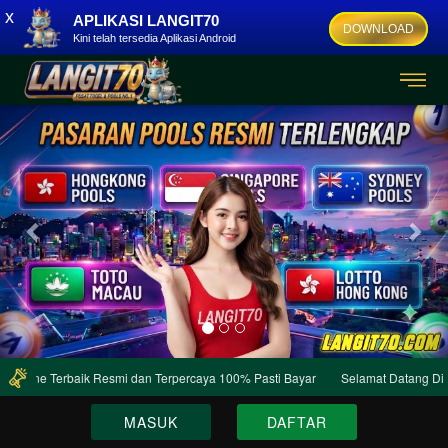
x
APLIKASI LANGIT70
DOWNLOAD
Kini telah tersedia Aplikasi Android
Previous
Nex
 Online Terbaik Resmi dan Terpercaya 100% Pasti Bayar
Selamat Datang Di Sit
MASUK
DAFTAR