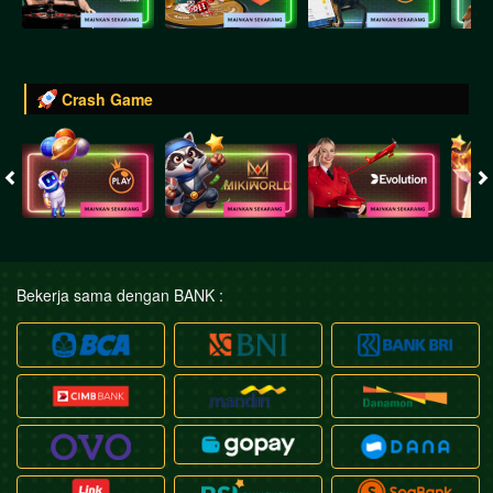
Crash Game
Bekerja sama dengan BANK :