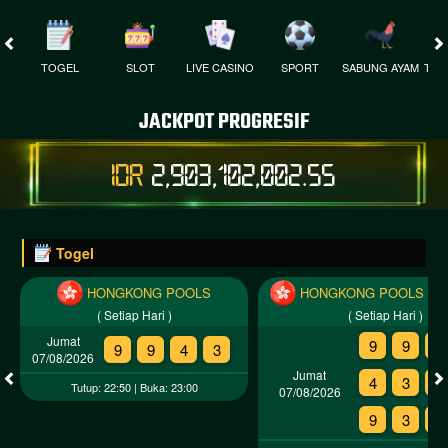
TOGEL
SLOT
LIVE CASINO
SPORT
SABUNG AYAM
TEM
JACKPOT PROGRESIF
IDR
2,903,102,007.28
Togel
HONGKONG POOLS
HONGKONG POOLS 1,2,
( Setiap Hari )
( Setiap Hari )
Jumat
9
9
4
9
9
4
3
07/08/2026
Jumat
4
3
5
Tutup: 22:50 | Buka: 23:00
07/08/2026
9
3
2