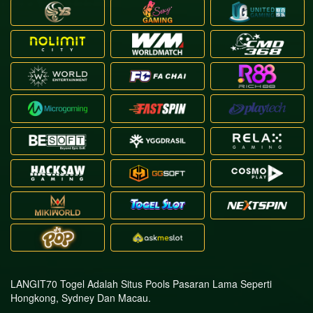
LANGIT70 Togel Adalah Situs Pools Pasaran Lama Seperti
Hongkong, Sydney Dan Macau.