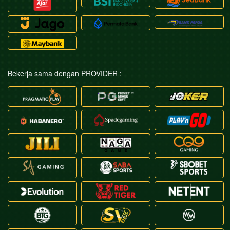
Bekerja sama dengan PROVIDER :