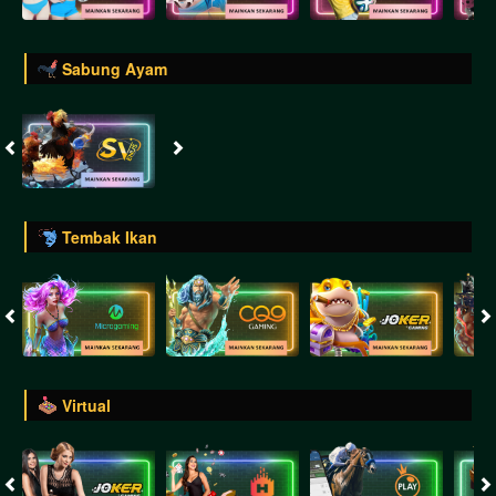
Sabung Ayam
Tembak Ikan
Virtual