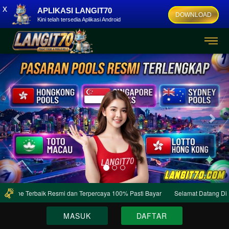
x
APLIKASI LANGIT70
DOWNLOAD
Kini telah tersedia Aplikasi Android
Previous
Nex
 Online Terbaik Resmi dan Terpercaya 100% Pasti Bayar
Selamat Datang Di Sit
MASUK
DAFTAR