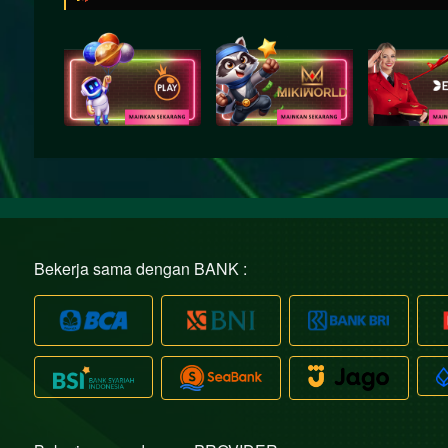
Bekerja sama dengan BANK :