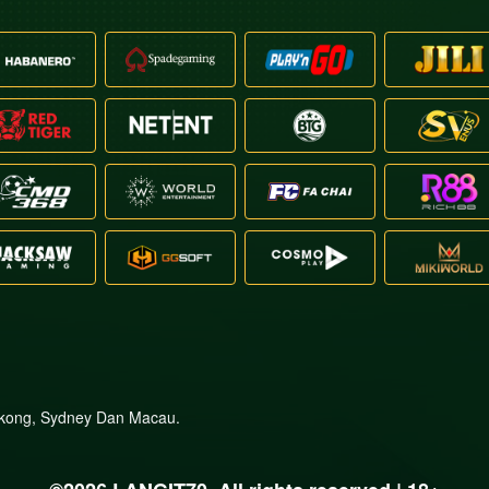
gkong, Sydney Dan Macau.