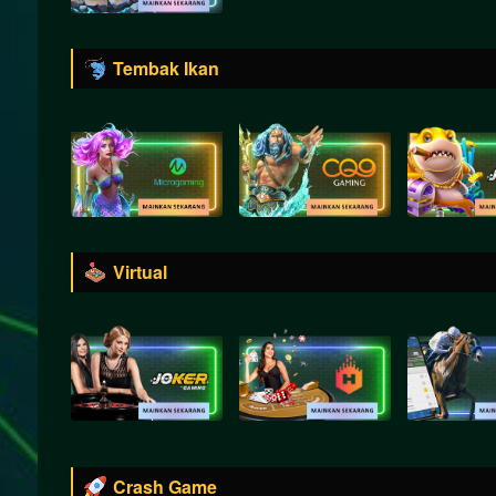
Tembak Ikan
Virtual
Crash Game