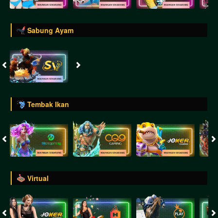
Sabung Ayam
Tembak Ikan
Virtual