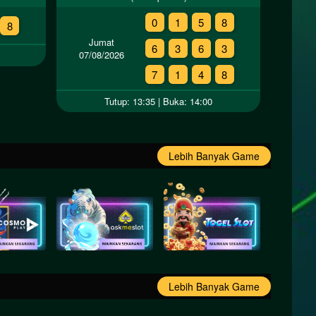
0
1
5
8
8
Jumat
6
3
6
3
07/08/2026
7
1
4
8
Tutup: 13:35 | Buka: 14:00
Lebih Banyak Game
Lebih Banyak Game