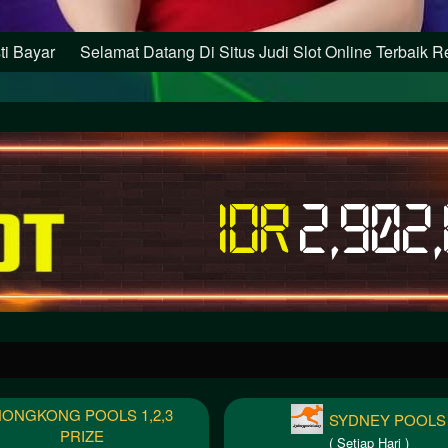
Selamat Datang Di Situs Judi Slot Online Terbaik Resmi d
IDR
2,902
HONGKONG POOLS 1,2,3
SYDNEY POOLS
PRIZE
( Setiap Hari )