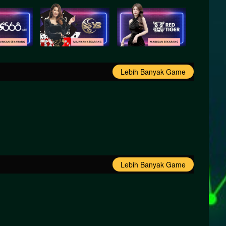
Lebih Banyak Game
Lebih Banyak Game