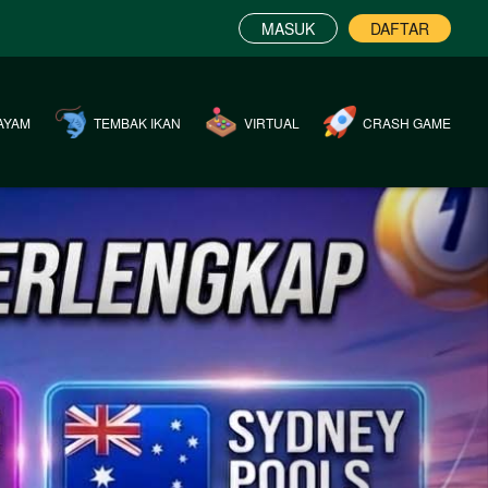
MASUK
DAFTAR
AYAM
TEMBAK IKAN
VIRTUAL
CRASH GAME
Next