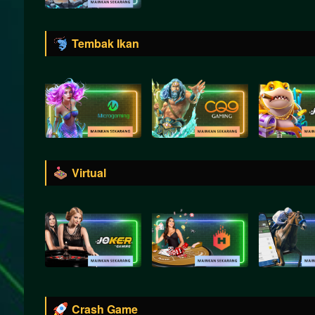
Tembak Ikan
Virtual
Crash Game