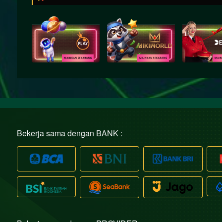
Bekerja sama dengan BANK :