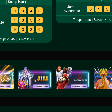
( Setiap Hari )
Jumat
0
1
5
9
9
4
3
07/08/2026
t
Tutup: 13:35 | Buka: 14:00
4
3
5
4
026
9
3
2
6
tup: 22:45 | Buka: 23:00