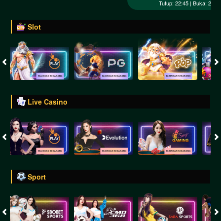
Tutup: 22:45 | Buka: 23:0
Slot
Live Casino
Sport