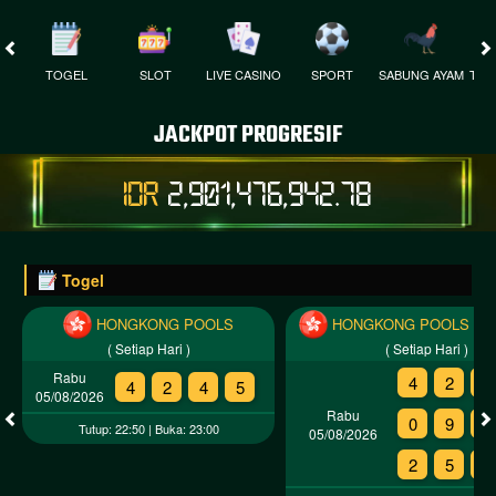
TOGEL
SLOT
LIVE CASINO
SPORT
SABUNG AYAM
TEM
JACKPOT PROGRESIF
IDR
2,901,476,948.01
Togel
HONGKONG POOLS
HONGKONG POOLS 1,2,
( Setiap Hari )
( Setiap Hari )
Rabu
4
2
4
4
2
4
5
05/08/2026
Rabu
0
9
8
Tutup: 22:50 | Buka: 23:00
05/08/2026
2
5
1