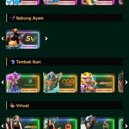
Sabung Ayam
Tembak Ikan
Virtual