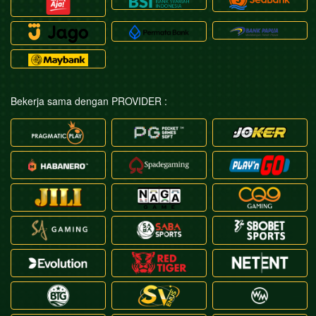
Bekerja sama dengan PROVIDER :