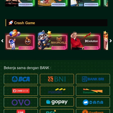
Crash Game
Bekerja sama dengan BANK :