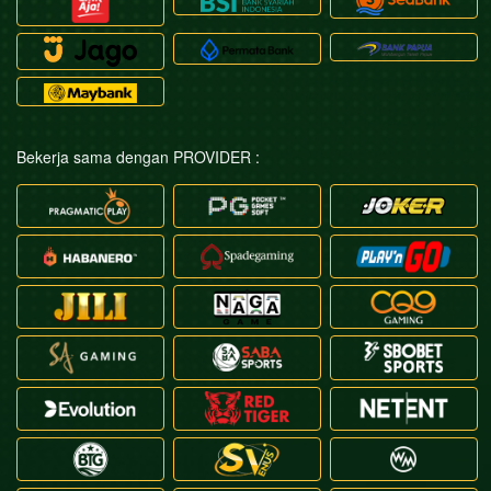
Bekerja sama dengan PROVIDER :