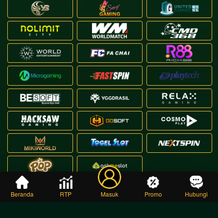
Beranda
RTP
Masuk
Promo
Hubungi
LANGIT70 Togel Adalah Situs Pools Pasaran Lama Seperti
Hongkong, Sydney Dan Macau.