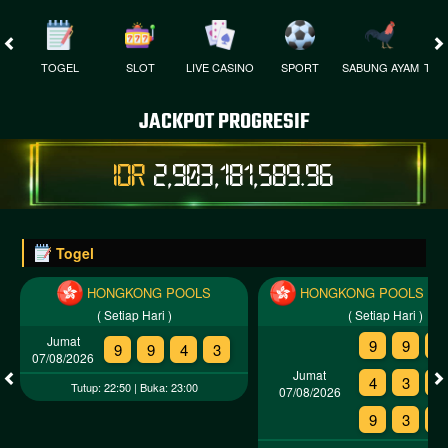
TOGEL
SLOT
LIVE CASINO
SPORT
SABUNG AYAM
TEM
JACKPOT PROGRESIF
IDR
2,903,181,594.19
Togel
HONGKONG POOLS
HONGKONG POOLS 1,2,
( Setiap Hari )
( Setiap Hari )
Jumat
9
9
4
9
9
4
3
07/08/2026
Jumat
4
3
5
Tutup: 22:50 | Buka: 23:00
07/08/2026
9
3
2