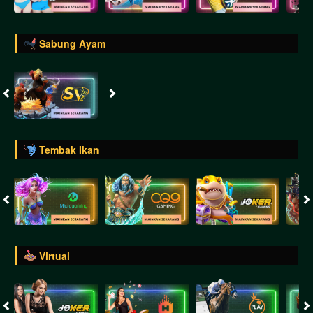
Sabung Ayam
Tembak Ikan
Virtual