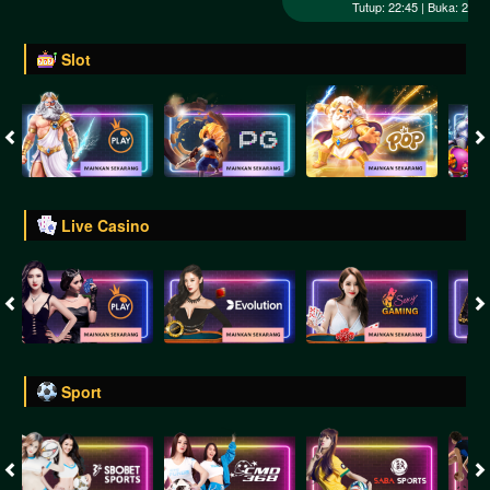
Tutup: 22:45 | Buka: 23:0
Slot
Live Casino
Sport