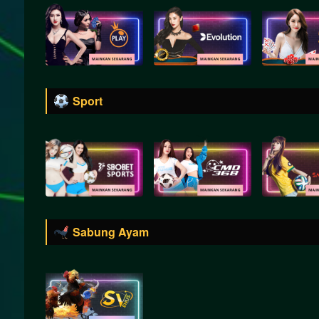
Sport
Sabung Ayam