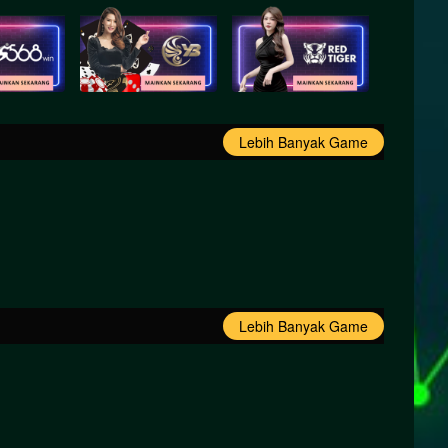
Lebih Banyak Game
Lebih Banyak Game