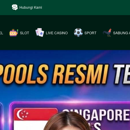
i
Hubungi Kami
EL
SLOT
LIVE CASINO
SPORT
SABUNG 