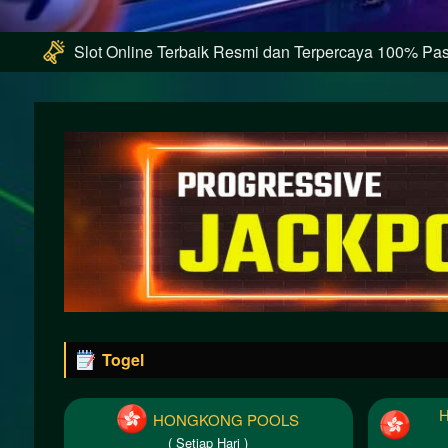
di Slot Online Terbaik Resmi dan Terpercaya 100% Pasti Bayar
Togel
HONGKONG POOLS
( Setiap Hari )