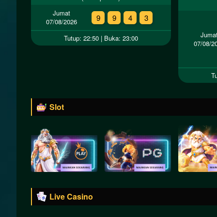
Jumat
9
9
4
3
07/08/2026
Juma
Tutup: 22:50 | Buka: 23:00
07/08/2
Tu
Slot
Live Casino