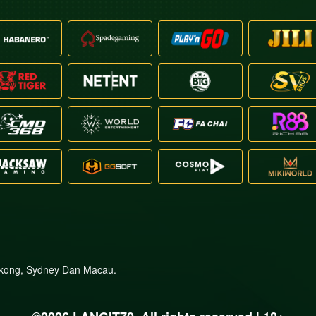
gkong, Sydney Dan Macau.