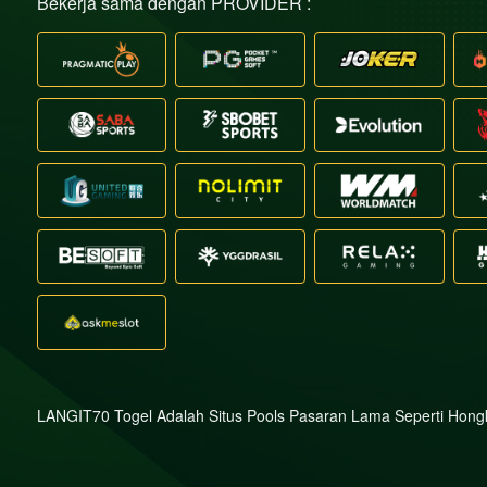
Bekerja sama dengan PROVIDER :
LANGIT70 Togel Adalah Situs Pools Pasaran Lama Seperti Hon