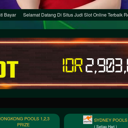
Selamat Datang Di Situs Judi Slot Online Terbaik Resmi d
IDR
2,903
HONGKONG POOLS 1,2,3
SYDNEY POOLS
PRIZE
( Setiap Hari )