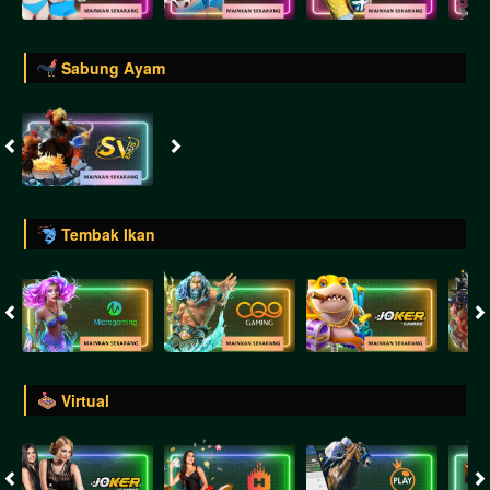
Sabung Ayam
Tembak Ikan
Virtual