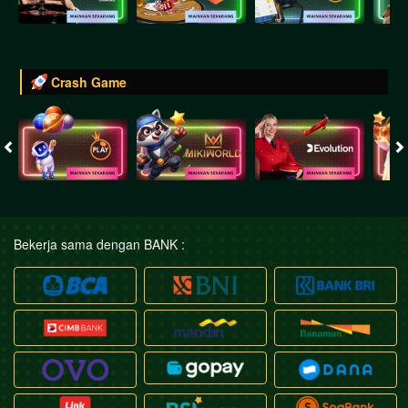
Crash Game
Bekerja sama dengan BANK :