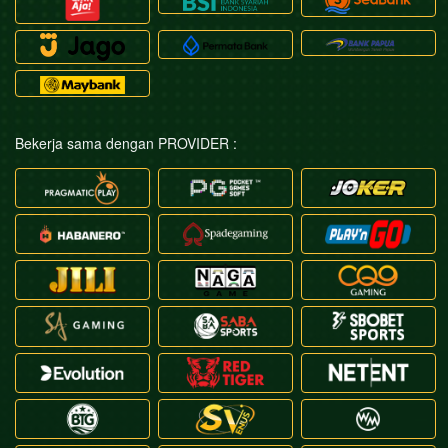
Bekerja sama dengan PROVIDER :