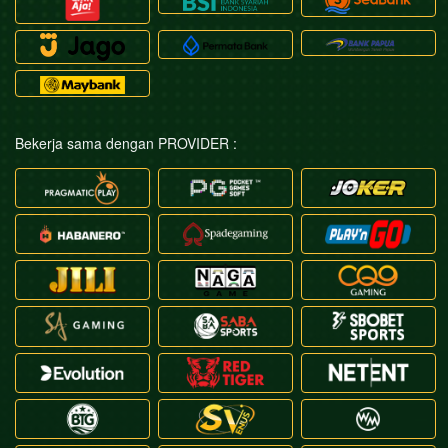
Bekerja sama dengan PROVIDER :