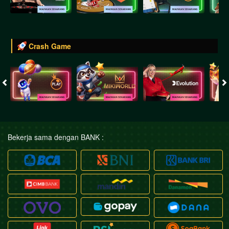
Crash Game
Bekerja sama dengan BANK :