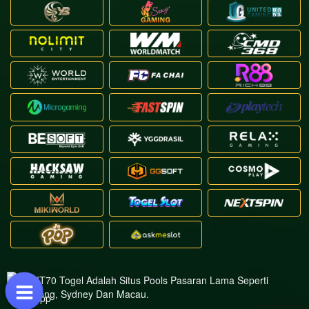
LANGIT70 Togel Adalah Situs Pools Pasaran Lama Seperti
Hongkong, Sydney Dan Macau.