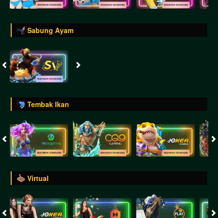
Sabung Ayam
Tembak Ikan
Virtual