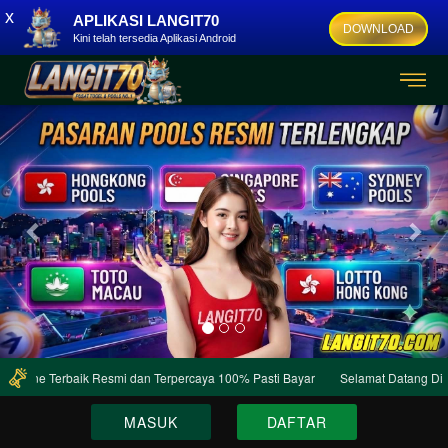
x
APLIKASI LANGIT70
DOWNLOAD
Kini telah tersedia Aplikasi Android
Previous
Nex
 Online Terbaik Resmi dan Terpercaya 100% Pasti Bayar
Selamat Datang Di Sit
MASUK
DAFTAR