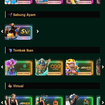
Sabung Ayam
Tembak Ikan
Virtual