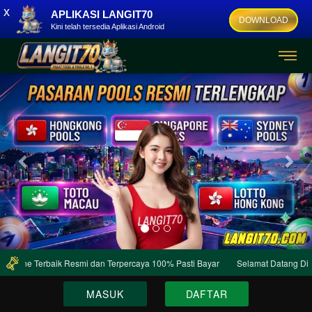
x
APLIKASI LANGIT70
DOWNLOAD
Kini telah tersedia Aplikasi Android
Previous
Nex
 Online Terbaik Resmi dan Terpercaya 100% Pasti Bayar
Selamat Datang Di Sit
MASUK
DAFTAR