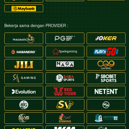
Bekerja sama dengan PROVIDER :