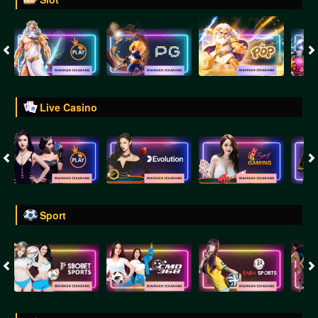
Live Casino
Sport