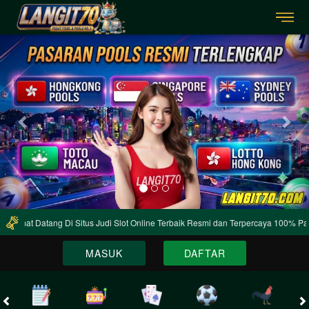
Previous
Nex
elamat Datang Di Situs Judi Slot Online Terbaik Resmi dan Terpercaya 100% Pasti
MASUK
DAFTAR