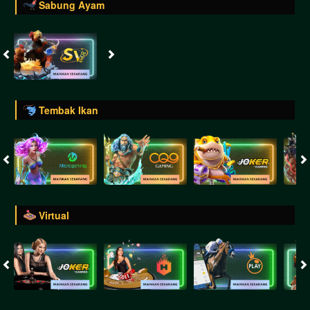
Sabung Ayam
Tembak Ikan
Virtual