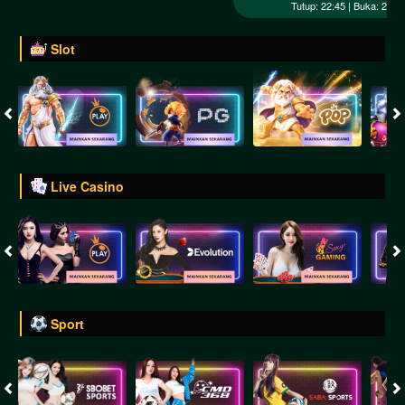
Tutup: 22:45 | Buka: 23:0
Slot
Live Casino
Sport