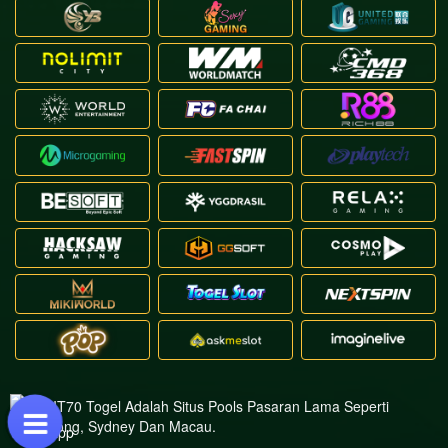
LANGIT70 Togel Adalah Situs Pools Pasaran Lama Seperti
Hongkong, Sydney Dan Macau.