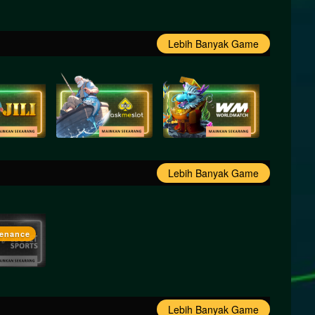
Lebih Banyak Game
Lebih Banyak Game
tenance
Lebih Banyak Game