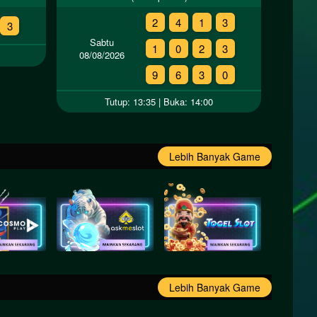
2
4
1
3
3
Sabtu
1
0
2
3
08/08/2026
9
6
3
0
Tutup: 13:35 | Buka: 14:00
Lebih Banyak Game
Lebih Banyak Game