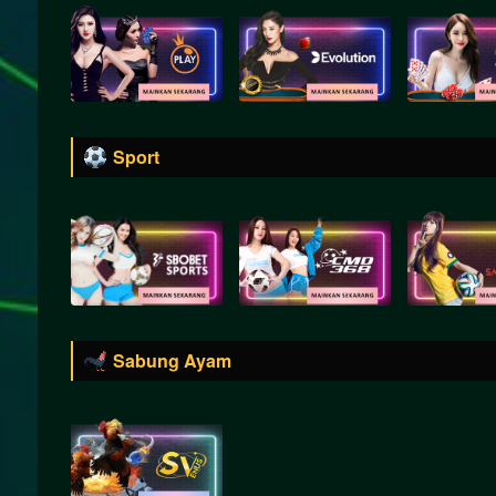
Sport
Sabung Ayam