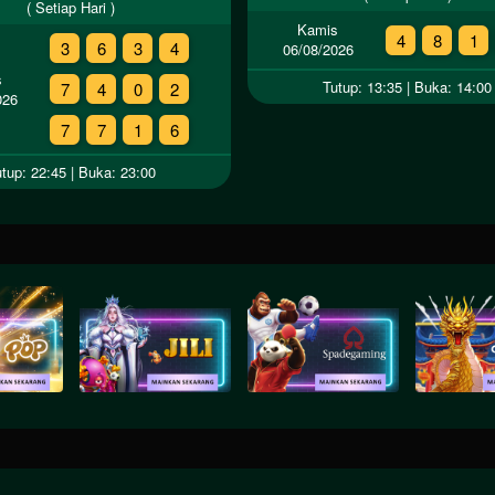
( Setiap Hari )
Kamis
4
8
1
3
6
3
4
06/08/2026
s
Tutup: 13:35 | Buka: 14:00
7
4
0
2
026
7
7
1
6
tup: 22:45 | Buka: 23:00