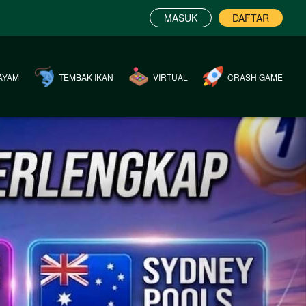
MASUK
DAFTAR
AYAM
TEMBAK IKAN
VIRTUAL
CRASH GAME
Next