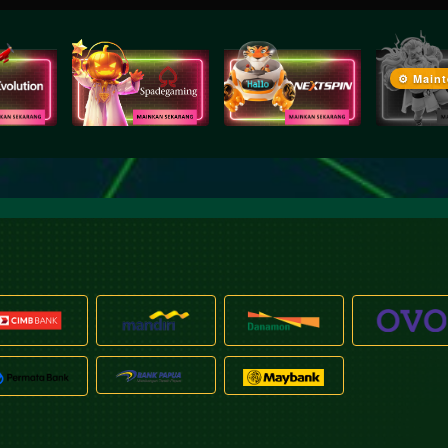
⚙ Main