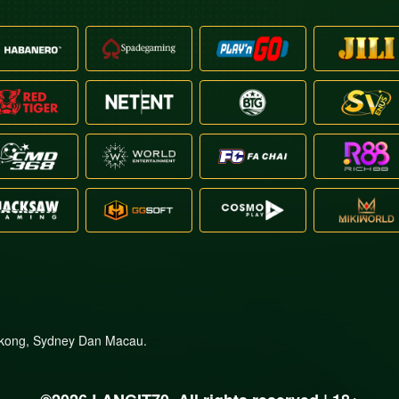
gkong, Sydney Dan Macau.