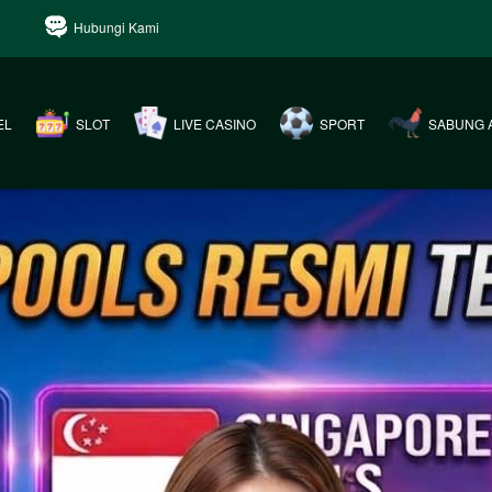
i
Hubungi Kami
EL
SLOT
LIVE CASINO
SPORT
SABUNG 