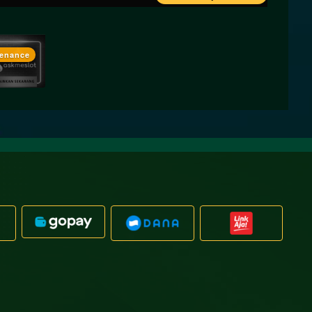
tenance