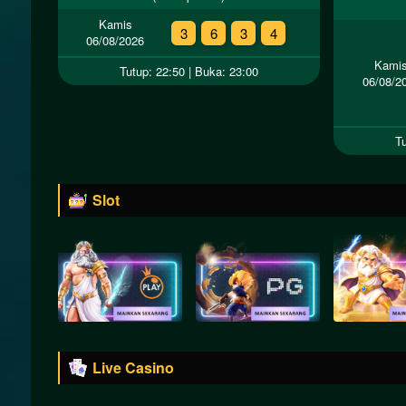
Kamis
3
6
3
4
06/08/2026
Kami
Tutup: 22:50 | Buka: 23:00
06/08/2
Tu
Slot
Live Casino