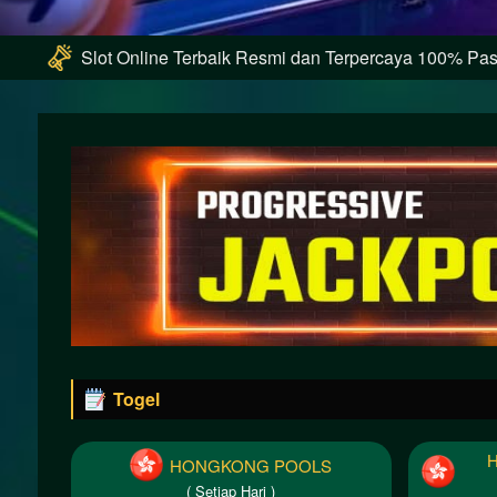
di Slot Online Terbaik Resmi dan Terpercaya 100% Pasti Bayar
Togel
HONGKONG POOLS
( Setiap Hari )