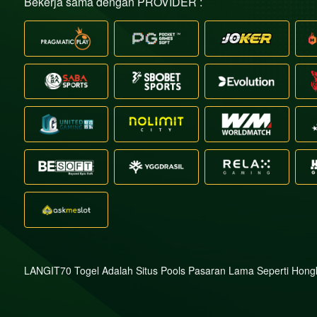
Bekerja sama dengan PROVIDER :
LANGIT70 Togel Adalah Situs Pools Pasaran Lama Seperti Hon