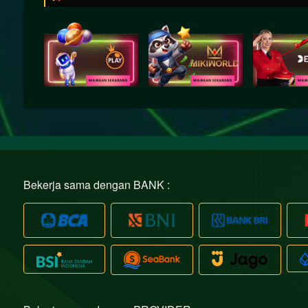
Bekerja sama dengan BANK :