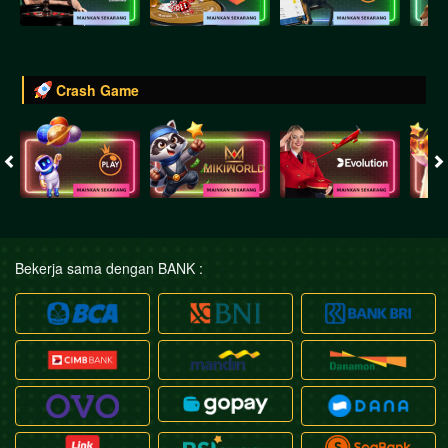
Crash Game
Bekerja sama dengan BANK :