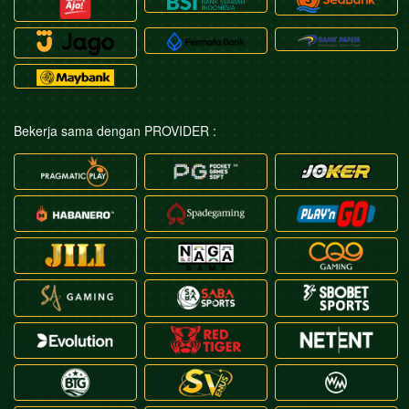
Bekerja sama dengan PROVIDER :