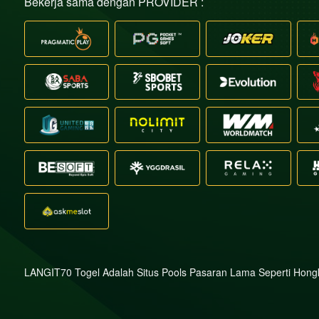
Bekerja sama dengan PROVIDER :
LANGIT70 Togel Adalah Situs Pools Pasaran Lama Seperti Hon