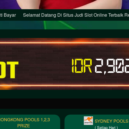
Selamat Datang Di Situs Judi Slot Online Terbaik Resmi d
IDR
2,902
HONGKONG POOLS 1,2,3
SYDNEY POOLS
PRIZE
( Setiap Hari )