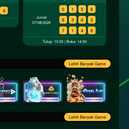
0
1
5
8
8
Jumat
6
3
6
3
07/08/2026
7
1
4
8
Tutup: 13:35 | Buka: 14:00
Lebih Banyak Game
Lebih Banyak Game