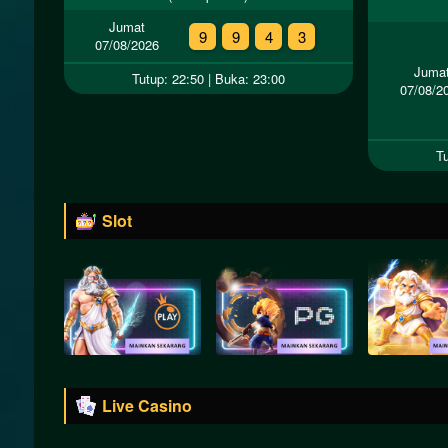
Jumat
9
9
4
3
07/08/2026
Juma
Tutup: 22:50 | Buka: 23:00
07/08/2
Tu
Slot
Live Casino