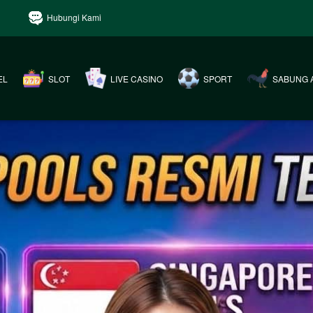
i
Hubungi Kami
EL
SLOT
LIVE CASINO
SPORT
SABUNG 