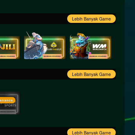
Lebih Banyak Game
Lebih Banyak Game
tenance
Lebih Banyak Game