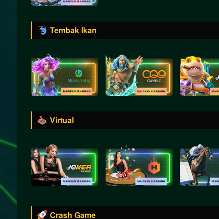
Tembak Ikan
Virtual
Crash Game