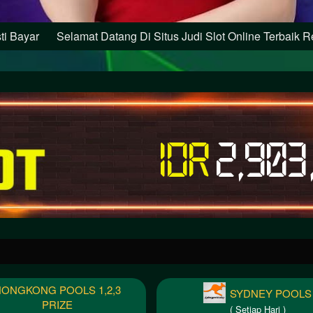
Selamat Datang Di Situs Judi Slot Online Terbaik Resmi d
IDR
2,903
HONGKONG POOLS 1,2,3
SYDNEY POOLS
PRIZE
( Setiap Hari )