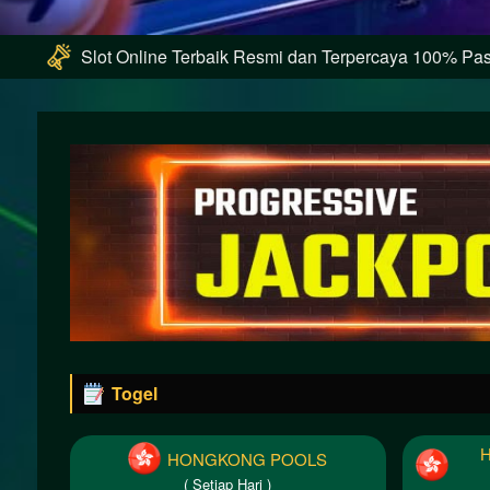
di Slot Online Terbaik Resmi dan Terpercaya 100% Pasti Bayar
Togel
HONGKONG POOLS
( Setiap Hari )