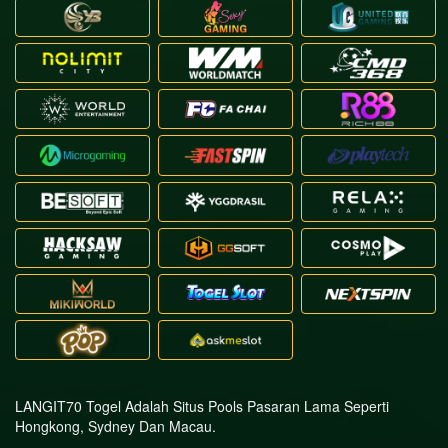
LANGIT70 Togel Adalah Situs Pools Pasaran Lama Seperti
Hongkong, Sydney Dan Macau.