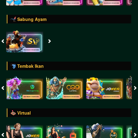
Sabung Ayam
Tembak Ikan
Virtual