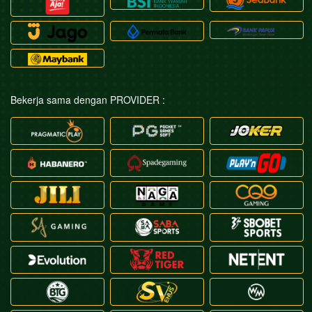
Bekerja sama dengan PROVIDER :