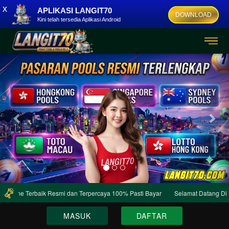
x
APLIKASI LANGIT70
DOWNLOAD
Kini telah tersedia Aplikasi Android
Previous
Nex
 Online Terbaik Resmi dan Terpercaya 100% Pasti Bayar
Selamat Datang Di Sit
MASUK
DAFTAR