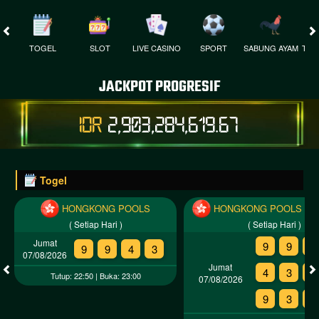
TOGEL
SLOT
LIVE CASINO
SPORT
SABUNG AYAM
TEM
JACKPOT PROGRESIF
IDR
2,903,284,624.47
Togel
HONGKONG POOLS
HONGKONG POOLS 1,2,
( Setiap Hari )
( Setiap Hari )
Jumat
9
9
4
9
9
4
3
07/08/2026
Jumat
4
3
5
Tutup: 22:50 | Buka: 23:00
07/08/2026
9
3
2