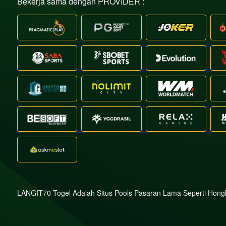
Bekerja sama dengan PROVIDER :
LANGIT70 Togel Adalah Situs Pools Pasaran Lama Seperti Hon