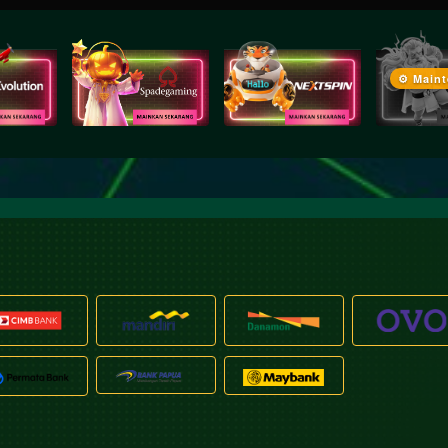
⚙ Main