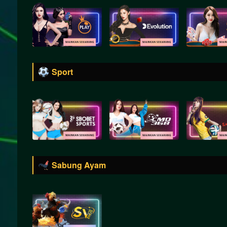
Sport
Sabung Ayam