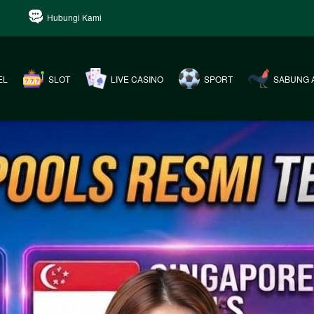
i
Hubungi Kami
EL
SLOT
LIVE CASINO
SPORT
SABUNG 