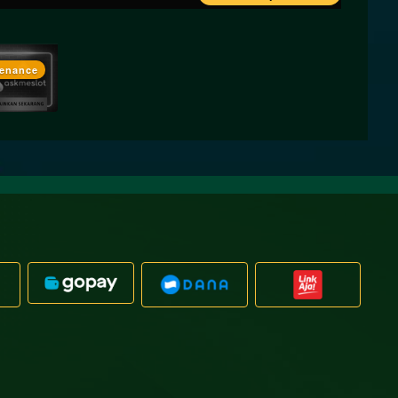
tenance