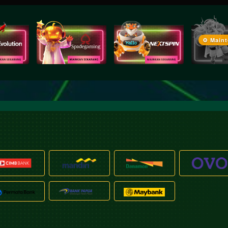
⚙ Main