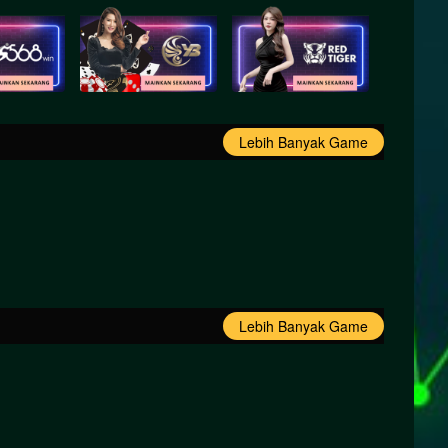
Lebih Banyak Game
Lebih Banyak Game