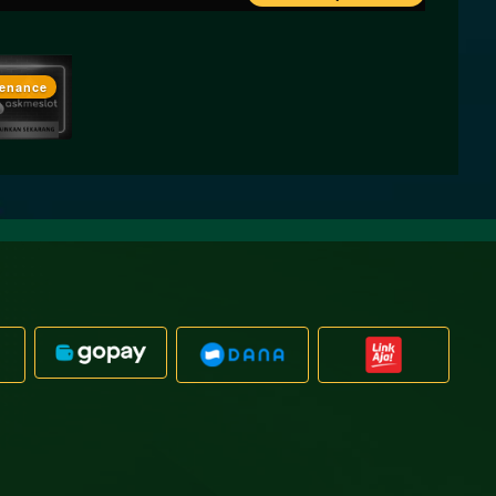
tenance