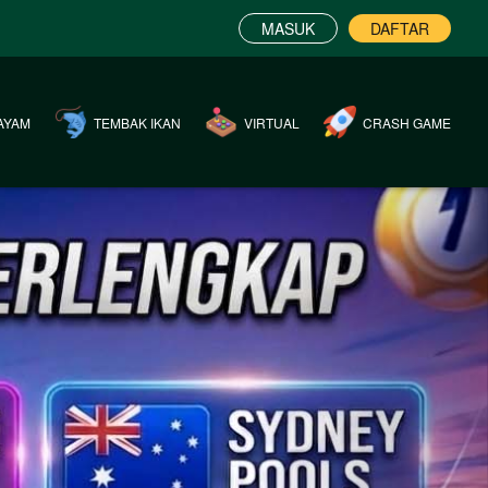
MASUK
DAFTAR
AYAM
TEMBAK IKAN
VIRTUAL
CRASH GAME
Next