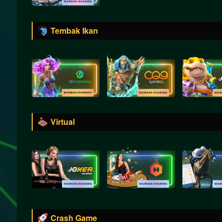
Tembak Ikan
Virtual
Crash Game