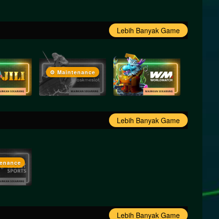
Lebih Banyak Game
⚙ Maintenance
Lebih Banyak Game
tenance
Lebih Banyak Game