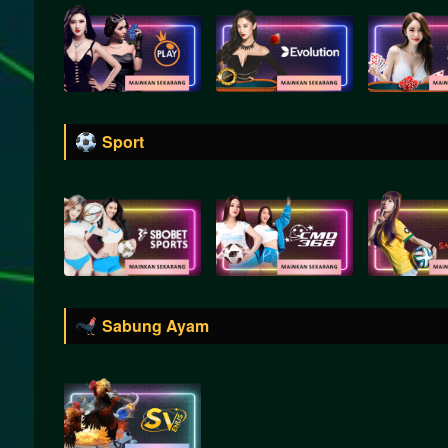
Sport
Sabung Ayam