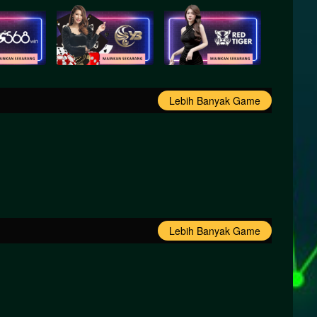
Lebih Banyak Game
Lebih Banyak Game