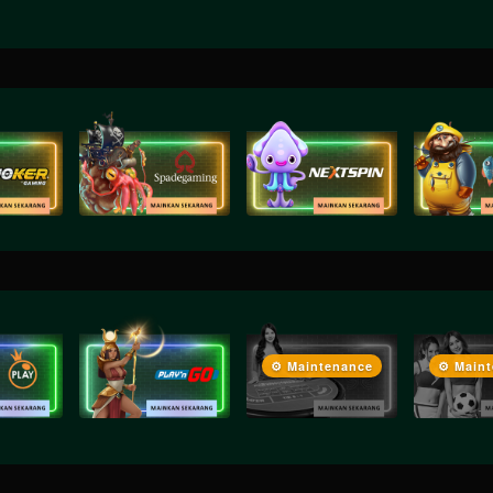
⚙ Maintenance
⚙ Main