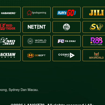
gkong, Sydney Dan Macau.