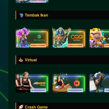
Tembak Ikan
Virtual
Crash Game