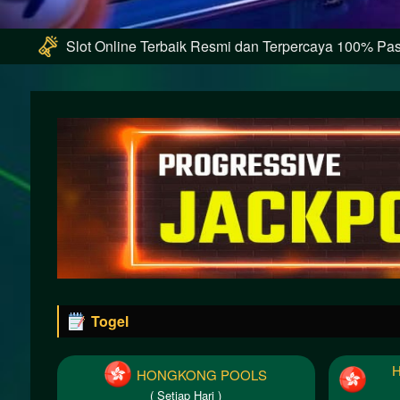
di Slot Online Terbaik Resmi dan Terpercaya 100% Pasti Bayar
Togel
HONGKONG POOLS
( Setiap Hari )