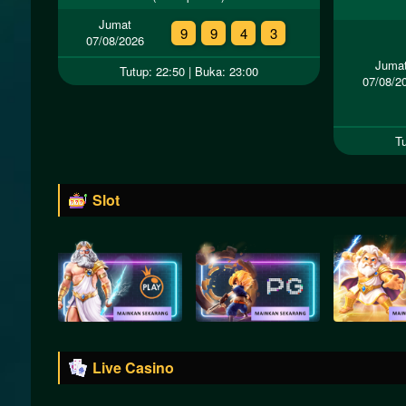
Jumat
9
9
4
3
07/08/2026
Juma
Tutup: 22:50 | Buka: 23:00
07/08/2
Tu
Slot
Live Casino