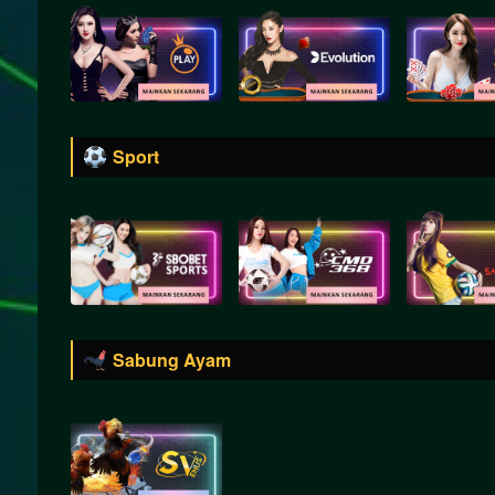
Sport
Sabung Ayam