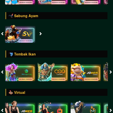
Sabung Ayam
Tembak Ikan
Virtual