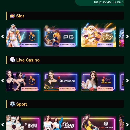
Tutup: 22:45 | Buka: 23:0
Slot
Live Casino
Sport