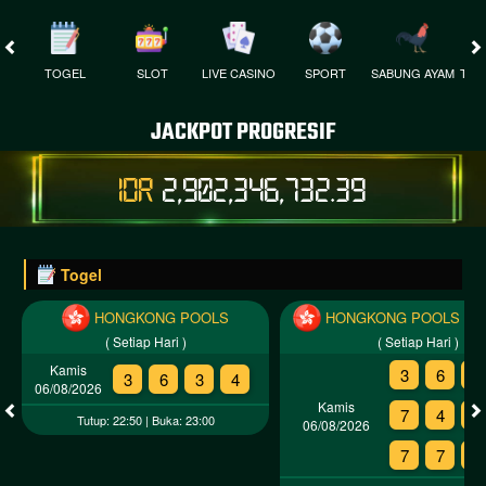
TOGEL
SLOT
LIVE CASINO
SPORT
SABUNG AYAM
TEM
JACKPOT PROGRESIF
IDR
2,902,346,737.19
Togel
HONGKONG POOLS
HONGKONG POOLS 1,2,
( Setiap Hari )
( Setiap Hari )
Kamis
3
6
3
3
6
3
4
06/08/2026
Kamis
7
4
0
Tutup: 22:50 | Buka: 23:00
06/08/2026
7
7
1