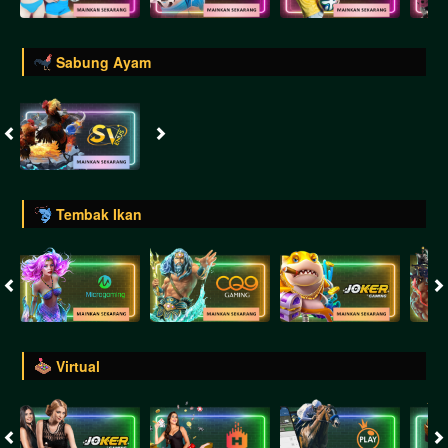
Sabung Ayam
Tembak Ikan
Virtual