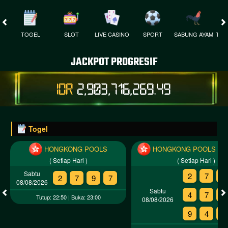
TOGEL
SLOT
LIVE CASINO
SPORT
SABUNG AYAM
TEM
JACKPOT PROGRESIF
IDR
2,903,716,274.29
Togel
HONGKONG POOLS
HONGKONG POOLS 1,2,
( Setiap Hari )
( Setiap Hari )
Sabtu
2
7
9
2
7
9
7
08/08/2026
Sabtu
4
7
1
Tutup: 22:50 | Buka: 23:00
08/08/2026
9
4
7