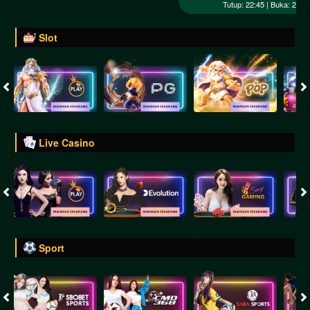
Tutup: 22:45 | Buka: 23:0
Slot
Live Casino
Sport