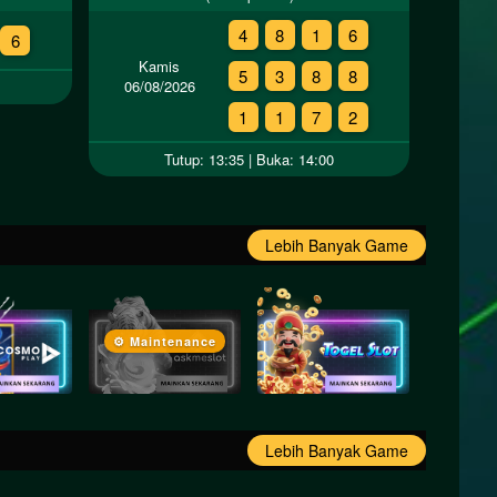
4
8
1
6
6
Kamis
5
3
8
8
06/08/2026
1
1
7
2
Tutup: 13:35 | Buka: 14:00
Lebih Banyak Game
⚙ Maintenance
Lebih Banyak Game