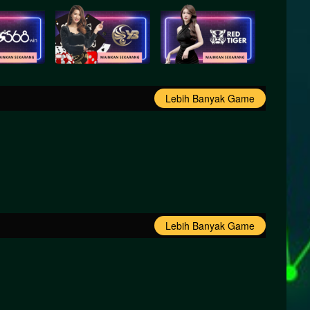
Lebih Banyak Game
Lebih Banyak Game