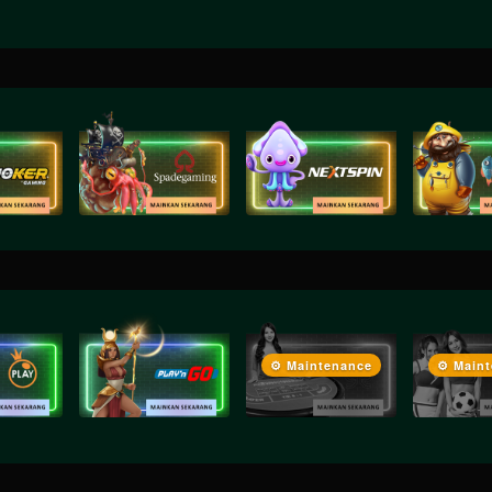
⚙ Maintenance
⚙ Main