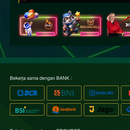
Bekerja sama dengan BANK :