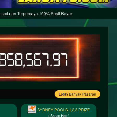
n Terpercaya 100% Pasti Bayar
,858,587.77
Lebih Banyak Pasaran
SYDNEY POOLS 1,2,3 PRIZE
( Setiap Hari )