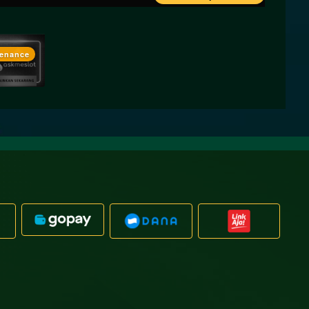
tenance