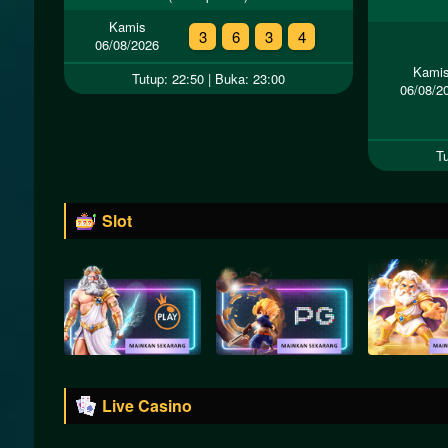
Kamis
3
6
3
4
06/08/2026
Kami
Tutup: 22:50 | Buka: 23:00
06/08/2
Tu
Slot
Live Casino