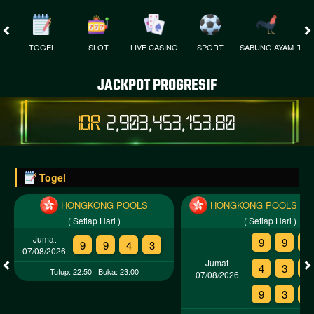
TOGEL
SLOT
LIVE CASINO
SPORT
SABUNG AYAM
TEM
JACKPOT PROGRESIF
IDR
2,903,453,158.60
Togel
HONGKONG POOLS
HONGKONG POOLS 1,2,
( Setiap Hari )
( Setiap Hari )
Jumat
9
9
4
9
9
4
3
07/08/2026
Jumat
4
3
5
Tutup: 22:50 | Buka: 23:00
07/08/2026
9
3
2