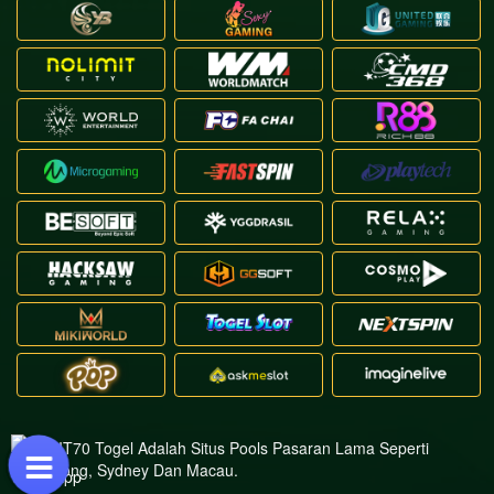
LANGIT70 Togel Adalah Situs Pools Pasaran Lama Seperti
Hongkong, Sydney Dan Macau.