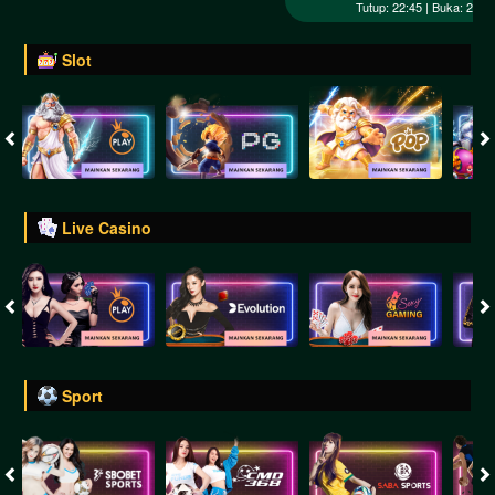
Tutup: 22:45 | Buka: 23:0
Slot
Live Casino
Sport