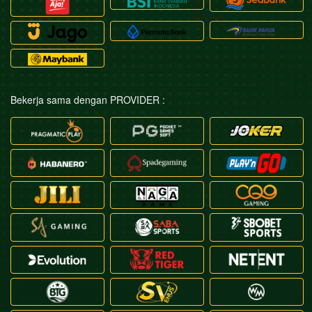
Bekerja sama dengan PROVIDER :