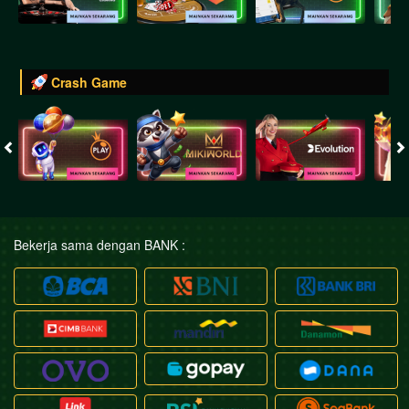
Crash Game
Bekerja sama dengan BANK :