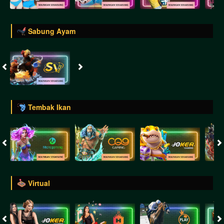
Sabung Ayam
Tembak Ikan
Virtual