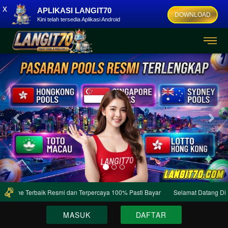
x
APLIKASI LANGIT70
DOWNLOAD
Kini telah tersedia Aplikasi Android
Previous
Nex
 Online Terbaik Resmi dan Terpercaya 100% Pasti Bayar
Selamat Datang Di Sit
MASUK
DAFTAR