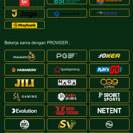
Bekerja sama dengan PROVIDER :