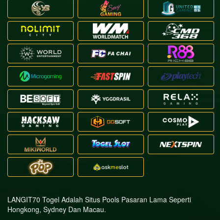
LANGIT70 Togel Adalah Situs Pools Pasaran Lama Seperti
Hongkong, Sydney Dan Macau.