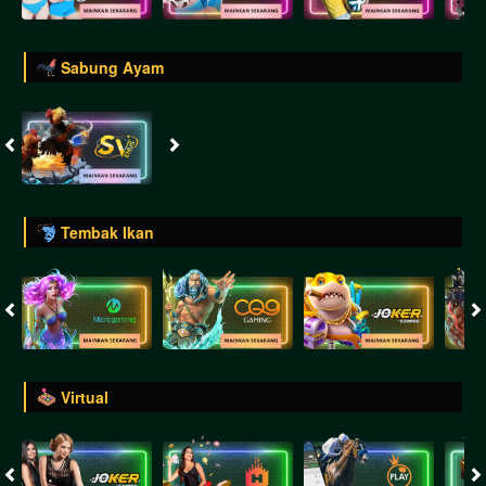
Sabung Ayam
Tembak Ikan
Virtual