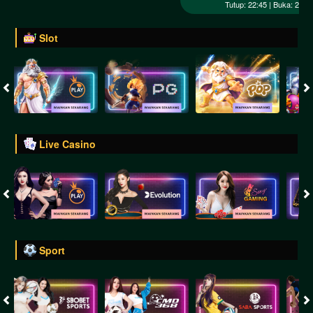
Tutup: 22:45 | Buka: 23:0
Slot
Live Casino
Sport