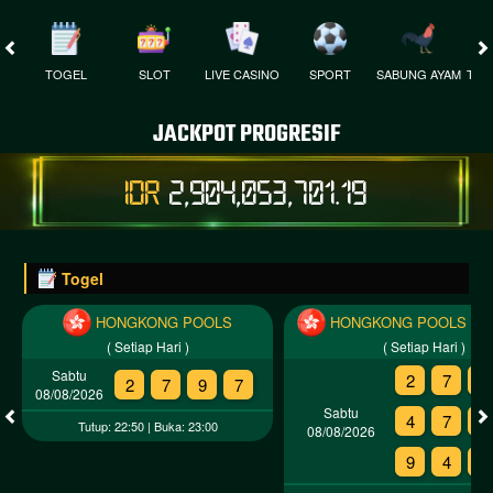
TOGEL
SLOT
LIVE CASINO
SPORT
SABUNG AYAM
TEM
JACKPOT PROGRESIF
IDR
2,904,053,706.00
Togel
HONGKONG POOLS
HONGKONG POOLS 1,2,
( Setiap Hari )
( Setiap Hari )
Sabtu
2
7
9
2
7
9
7
08/08/2026
Sabtu
4
7
1
Tutup: 22:50 | Buka: 23:00
08/08/2026
9
4
7