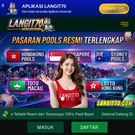
x
APLIKASI LANGIT70
DOWNLOAD
Kini telah tersedia Aplikasi Android
Previous
Nex
 Online Terbaik Resmi dan Terpercaya 100% Pasti Bayar
Selamat Datang Di Situ
MASUK
DAFTAR