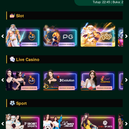
Tutup: 22:45 | Buka: 23:0
Slot
Live Casino
Sport