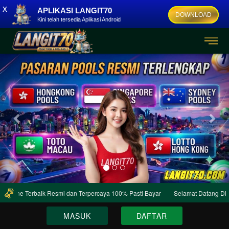
x
APLIKASI LANGIT70
DOWNLOAD
Kini telah tersedia Aplikasi Android
Previous
Nex
 Online Terbaik Resmi dan Terpercaya 100% Pasti Bayar
Selamat Datang Di Sit
MASUK
DAFTAR