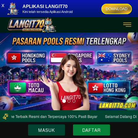
x
APLIKASI LANGIT70
DOWNLOAD
Kini telah tersedia Aplikasi Android
Previous
Nex
 Online Terbaik Resmi dan Terpercaya 100% Pasti Bayar
Selamat Datang Di Sit
MASUK
DAFTAR