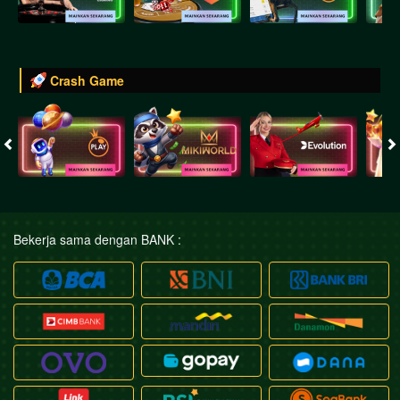
Crash Game
Bekerja sama dengan BANK :