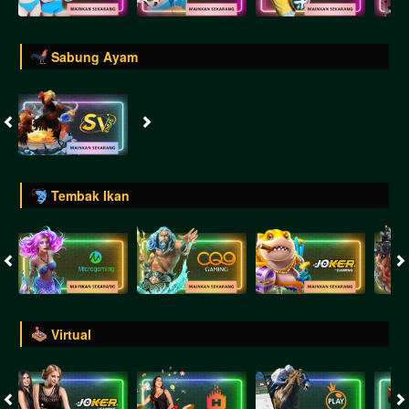
Sabung Ayam
Tembak Ikan
Virtual