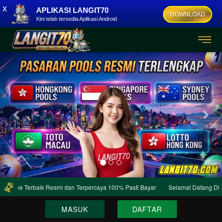
x
APLIKASI LANGIT70
DOWNLOAD
Kini telah tersedia Aplikasi Android
Previous
Nex
 Online Terbaik Resmi dan Terpercaya 100% Pasti Bayar
Selamat Datang Di Sit
MASUK
DAFTAR