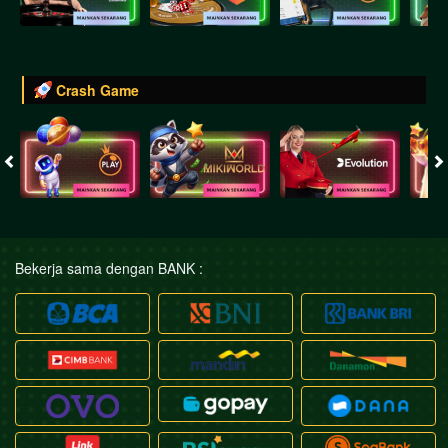
Crash Game
Bekerja sama dengan BANK :