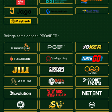
Bekerja sama dengan PROVIDER :