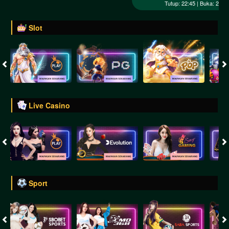
Tutup: 22:45 | Buka: 23:0
Slot
Live Casino
Sport