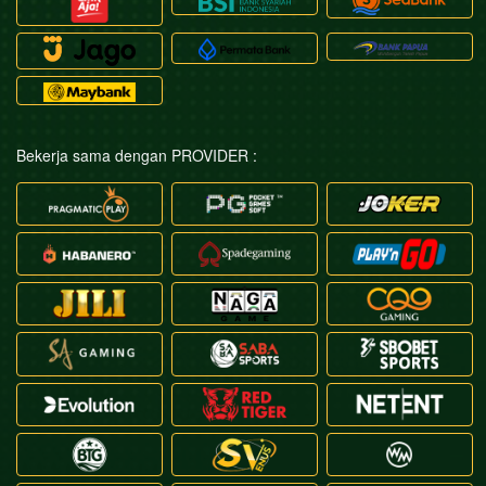
Bekerja sama dengan PROVIDER :