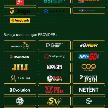
Bekerja sama dengan PROVIDER :