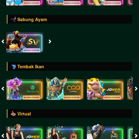
Sabung Ayam
Tembak Ikan
Virtual