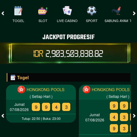
TOGEL
SLOT
LIVE CASINO
SPORT
SABUNG AYAM
TEM
JACKPOT PROGRESIF
IDR
2,903,503,843.64
Togel
HONGKONG POOLS
HONGKONG POOLS 1,2,
( Setiap Hari )
( Setiap Hari )
Jumat
9
9
4
9
9
4
3
07/08/2026
Jumat
4
3
5
Tutup: 22:50 | Buka: 23:00
07/08/2026
9
3
2