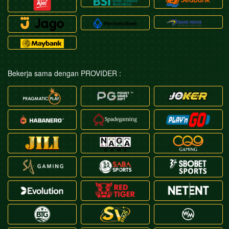
Bekerja sama dengan PROVIDER :