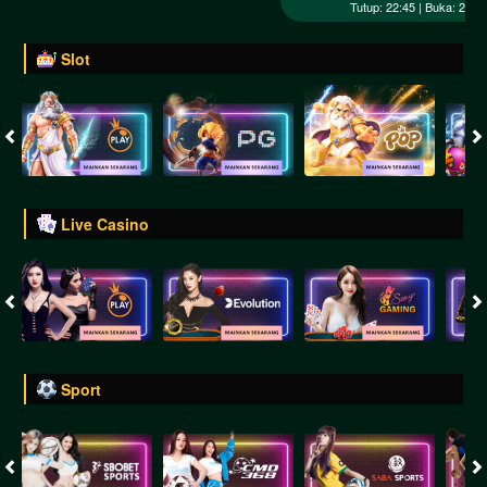
Tutup: 22:45 | Buka: 23:0
Slot
Live Casino
Sport