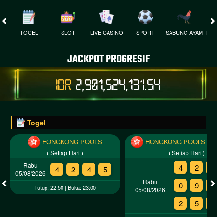
TOGEL
SLOT
LIVE CASINO
SPORT
SABUNG AYAM
TEM
JACKPOT PROGRESIF
IDR
2,901,524,136.32
Togel
HONGKONG POOLS
HONGKONG POOLS 1,2,
( Setiap Hari )
( Setiap Hari )
Rabu
4
2
4
4
2
4
5
05/08/2026
Rabu
0
9
8
Tutup: 22:50 | Buka: 23:00
05/08/2026
2
5
1