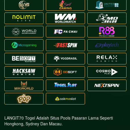
LANGIT70 Togel Adalah Situs Pools Pasaran Lama Seperti
Hongkong, Sydney Dan Macau.