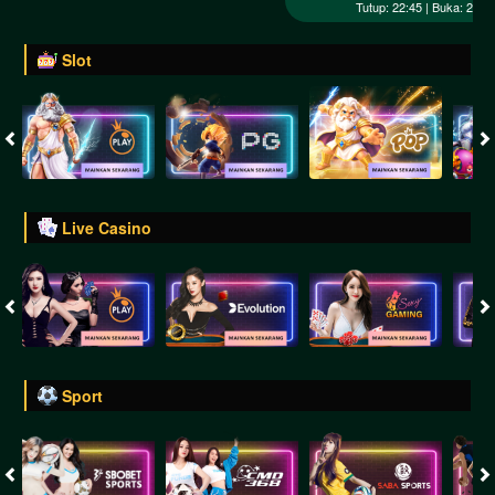
Tutup: 22:45 | Buka: 23:0
Slot
Live Casino
Sport