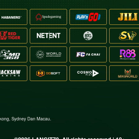
gkong, Sydney Dan Macau.