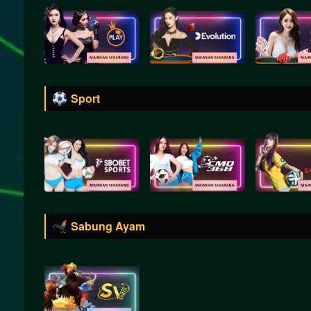
Sport
Sabung Ayam