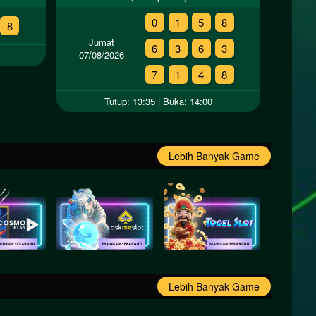
0
1
5
8
8
Jumat
6
3
6
3
07/08/2026
7
1
4
8
Tutup: 13:35 | Buka: 14:00
Lebih Banyak Game
Lebih Banyak Game