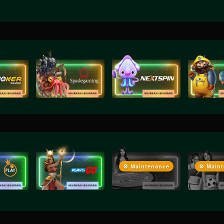
⚙ Maintenance
⚙ Main