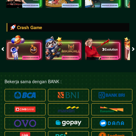
Crash Game
Bekerja sama dengan BANK :