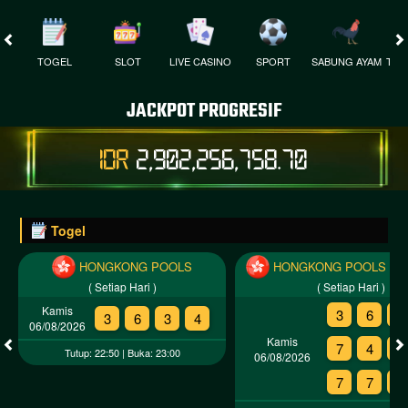
TOGEL
SLOT
LIVE CASINO
SPORT
SABUNG AYAM
TEM
JACKPOT PROGRESIF
IDR
2,902,256,762.90
Togel
HONGKONG POOLS
HONGKONG POOLS 1,2,
( Setiap Hari )
( Setiap Hari )
Kamis
3
6
3
3
6
3
4
06/08/2026
Kamis
7
4
0
Tutup: 22:50 | Buka: 23:00
06/08/2026
7
7
1