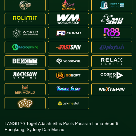
LANGIT70 Togel Adalah Situs Pools Pasaran Lama Seperti
Hongkong, Sydney Dan Macau.