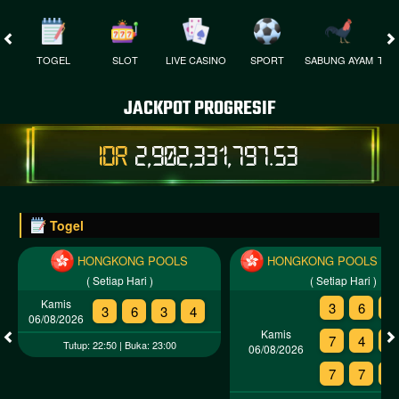
TOGEL
SLOT
LIVE CASINO
SPORT
SABUNG AYAM
TEM
JACKPOT PROGRESIF
IDR
2,902,331,802.93
Togel
HONGKONG POOLS
HONGKONG POOLS 1,2,
( Setiap Hari )
( Setiap Hari )
Kamis
3
6
3
3
6
3
4
06/08/2026
Kamis
7
4
0
Tutup: 22:50 | Buka: 23:00
06/08/2026
7
7
1