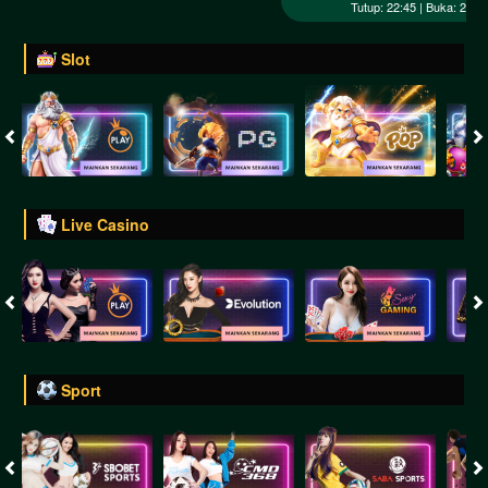
Tutup: 22:45 | Buka: 23:0
Slot
Live Casino
Sport