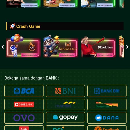
Crash Game
Bekerja sama dengan BANK :