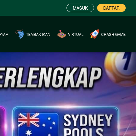
MASUK
DAFTAR
AYAM
TEMBAK IKAN
VIRTUAL
CRASH GAME
Next