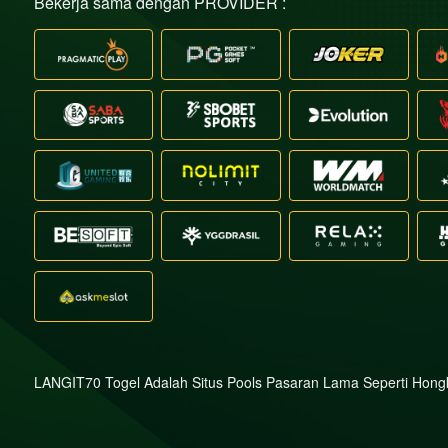
Bekerja sama dengan PROVIDER :
LANGIT70 Togel Adalah Situs Pools Pasaran Lama Seperti Hon