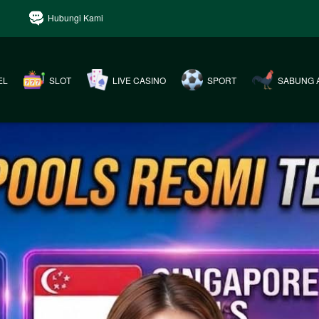
i
Hubungi Kami
EL
SLOT
LIVE CASINO
SPORT
SABUNG 