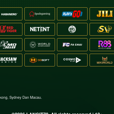
gkong, Sydney Dan Macau.