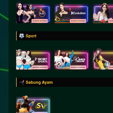
Sport
Sabung Ayam