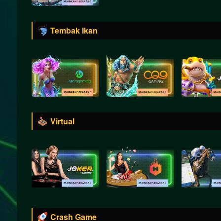
Tembak Ikan
Virtual
Crash Game