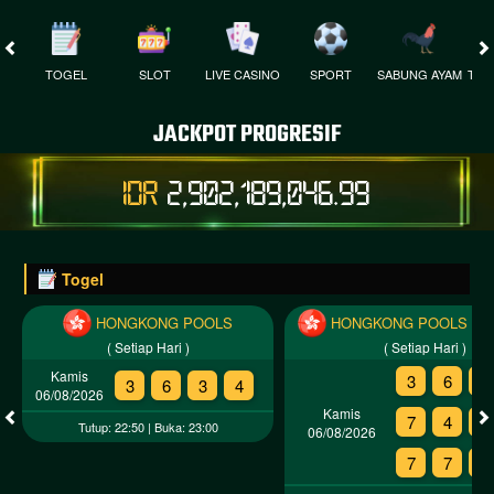
TOGEL
SLOT
LIVE CASINO
SPORT
SABUNG AYAM
TEM
JACKPOT PROGRESIF
IDR
2,902,189,051.79
Togel
HONGKONG POOLS
HONGKONG POOLS 1,2,
( Setiap Hari )
( Setiap Hari )
Kamis
3
6
3
3
6
3
4
06/08/2026
Kamis
7
4
0
Tutup: 22:50 | Buka: 23:00
06/08/2026
7
7
1