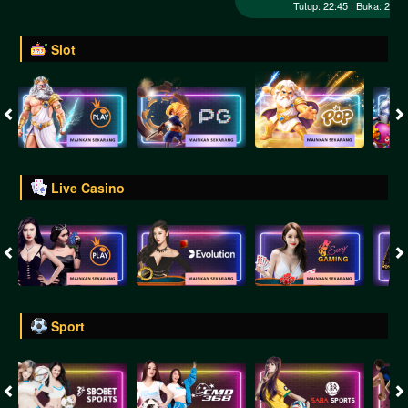
Tutup: 22:45 | Buka: 23:0
Slot
Live Casino
Sport