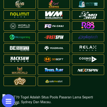
LANGIT70 Togel Adalah Situs Pools Pasaran Lama Seperti
Hongkong, Sydney Dan Macau.