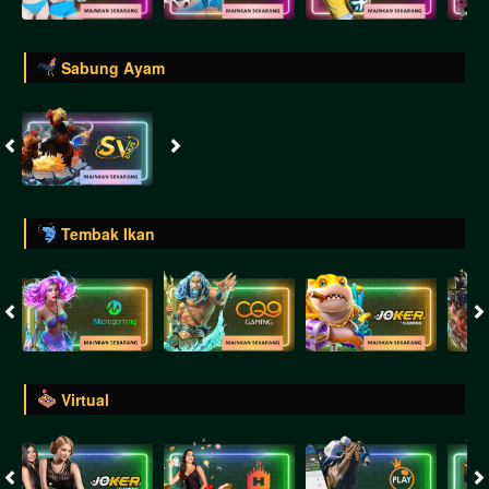
Sabung Ayam
Tembak Ikan
Virtual